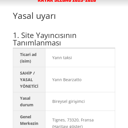
KAYAK SEZONU 2025-2026
Yasal uyarı
1. Site Yayıncısının
Tanımlanması
Ticari ad
Yann taksi
(isim)
SAHİP /
YASAL
Yann Bearzatto
YÖNETİCİ
Yasal
Bireysel girişimci
durum
Genel
Tignes, 73320, Fransa
Merkezin
(Haritayı göster)