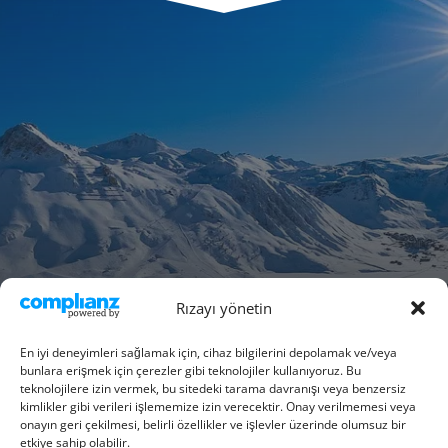
Rızayı yönetin
En iyi deneyimleri sağlamak için, cihaz bilgilerini depolamak ve/veya
bunlara erişmek için çerezler gibi teknolojiler kullanıyoruz. Bu
teknolojilere izin vermek, bu sitedeki tarama davranışı veya benzersiz
kimlikler gibi verileri işlememize izin verecektir. Onay verilmemesi veya
onayın geri çekilmesi, belirli özellikler ve işlevler üzerinde olumsuz bir
etkiye sahip olabilir.