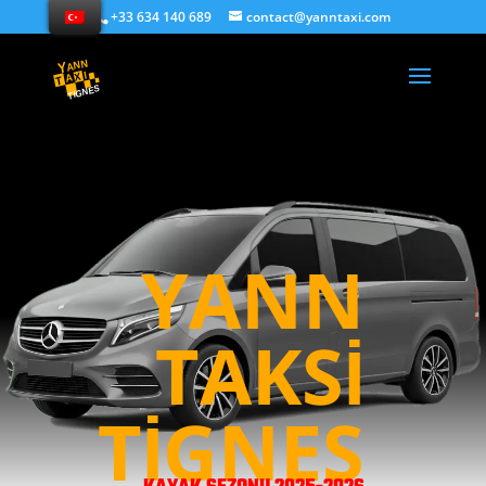
+33 634 140 689
contact@yanntaxi.com
YANN
TAKSI
TIGNES