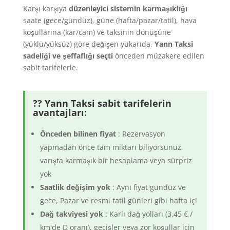
Karşı karşıya
düzenleyici sistemin karmaşıklığı
saate (gece/gündüz), güne (hafta/pazar/tatil), hava
koşullarına (kar/cam) ve taksinin dönüşüne
(yüklü/yüksüz) göre değişen yukarıda,
Yann Taksi
sadeliği ve şeffaflığı seçti
önceden müzakere edilen
sabit tarifelerle.
?? Yann Taksi sabit tarifelerin
avantajları:
Önceden bilinen fiyat
: Rezervasyon
yapmadan önce tam miktarı biliyorsunuz,
varışta karmaşık bir hesaplama veya sürpriz
yok
Saatlik değişim yok
: Aynı fiyat gündüz ve
gece, Pazar ve resmi tatil günleri gibi hafta içi
Dağ takviyesi yok
: Karlı dağ yolları (3.45 € /
km'de D oranı), geçişler veya zor koşullar için