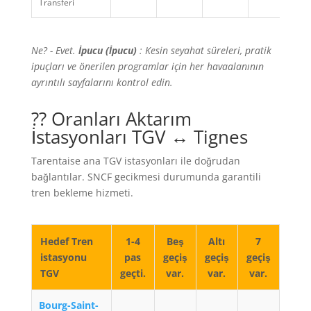
Transferi
Ne? - Evet.
İpucu (İpucu)
: Kesin seyahat süreleri, pratik
ipuçları ve önerilen programlar için her havaalanının
ayrıntılı sayfalarını kontrol edin.
?? Oranları Aktarım
İstasyonları TGV ↔ Tignes
Tarentaise ana TGV istasyonları ile doğrudan
bağlantılar. SNCF gecikmesi durumunda garantili
tren bekleme hizmeti.
Hedef Tren
1-4
Beş
Altı
7
istasyonu
pas
geçiş
geçiş
geçiş
TGV
geçti.
var.
var.
var.
Bourg-Saint-