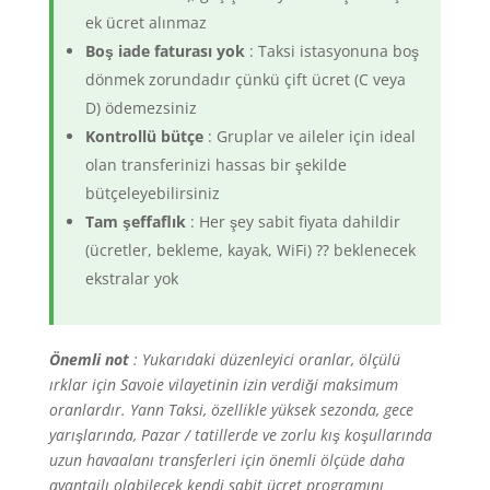
ek ücret alınmaz
Boş iade faturası yok
: Taksi istasyonuna boş
dönmek zorundadır çünkü çift ücret (C veya
D) ödemezsiniz
Kontrollü bütçe
: Gruplar ve aileler için ideal
olan transferinizi hassas bir şekilde
bütçeleyebilirsiniz
Tam şeffaflık
: Her şey sabit fiyata dahildir
(ücretler, bekleme, kayak, WiFi) ⁇ beklenecek
ekstralar yok
Önemli not
: Yukarıdaki düzenleyici oranlar, ölçülü
ırklar için Savoie vilayetinin izin verdiği maksimum
oranlardır. Yann Taksi, özellikle yüksek sezonda, gece
yarışlarında, Pazar / tatillerde ve zorlu kış koşullarında
uzun havaalanı transferleri için önemli ölçüde daha
avantajlı olabilecek kendi sabit ücret programını