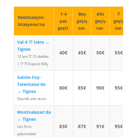
1-4
Beş
Altı
7
Destinasyon
pas
geçiş
geçiş
geçiş
İstasyonu'na
geçti.
var.
var.
var.
Val d ⁇ Isère ↔
Tignes
40€
45€
50€
55€
12 km ⁇ 15 dakika
| ?? ⁇ Espace Killy
Sainte-Foy-
Tarentaise'de
80€
85€
90€
95€
↔ Tignes
Otantik aile tesisi
Montvalezan'da
↔ Tignes
83€
87€
91€
95€
Les Arcs
yakınındaki