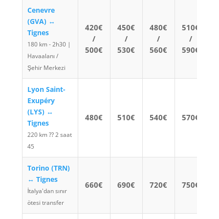
Cenevre
(GVA) ↔
420€
450€
480€
510€
Tignes
/
/
/
/
180 km - 2h30 |
500€
530€
560€
590€
Havaalanı /
Şehir Merkezi
Lyon Saint-
Exupéry
(LYS) ↔
480€
510€
540€
570€
Tignes
220 km ⁇ 2 saat
45
Torino (TRN)
↔ Tignes
660€
690€
720€
750€
İtalya'dan sınır
ötesi transfer