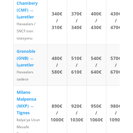
Chambery
(CMF) ↔
340€
370€
400€
430€
İşaretler
/
/
/
/
Havaalanı /
310€
340€
430€
470€
SNCF tren
istasyonu
Grenoble
(GNB) ↔
480€
510€
540€
570€
İşaretler
/
/
/
/
580€
610€
640€
670€
Havaalanı
sadece
Milano
Malpensa
(MXP) ↔
890€
920€
950€
980€
Tignes
/
/
/
/
1000€
1030€
1060€
1090€
İtalya'ya Uzun
Mesafe