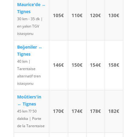
Maurice'de ↔
Tignes
105€
110€
120€
130€
30 km - 35 dk |
en yakın TGV
istasyonu
Beğeniler ↔
Tignes
40 km |
146€
150€
154€
158€
Tarentaise
alternatif tren
istasyonu
Moûtiers'in
↔ Tignes
170€
174€
178€
182€
45 km ⁇ 50
dakika | Porte
de la Tarentaise