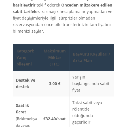
basitleştirir
teklif ederek
Önceden müzakere edilen
sabit tarifeler
, karmaşık hesaplamalar yapmadan ve
fiyat değişimleriyle ilgili sürprizler olmadan
rezervasyondan önce bile transferinizin tam fiyatını
bilmenizi sağlar.
Kategori:
Maksimum
Başvuru Koşulları /
Yarış
Miktar
Arka Plan
bileşeni
(TTC)
Yarışın
Destek ve
3,00 €
başlangıcında sabit
destek
fiyat
Taksi sabit veya
Saatlik
rölantide
ücret
olduğunda
€32.40/saat
(Beklemek ya
geçerlidir
da yavaş