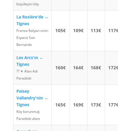
büyüleyici köy
La Rosière'de ↔
Tignes
105€
109€
113€
117€
Fransa-İtalyan sınırı
Espace San
Bernardo
Les Arcs'ın ↔
Tignes
160€
164€
168€
172€
?? ☀ Alan Adı
Paradiski
Peisey
Vallandry'nin ↔
Tignes
165€
169€
173€
177€
Köy korunmuş
Paradiski alanı