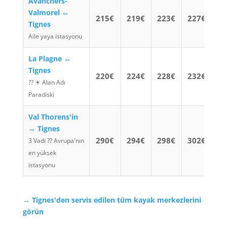
Avanchers-
Valmorel ↔
215€
219€
223€
227€
Tignes
Aile yaya istasyonu
La Plagne ↔
Tignes
220€
224€
228€
232€
?? ☀ Alan Adı
Paradiski
Val Thorens'in
↔ Tignes
290€
294€
298€
302€
3 Vadi ⁇ Avrupa'nın
en yüksek
istasyonu
→ Tignes'den servis edilen tüm kayak merkezlerini
görün