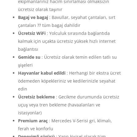
ekipmanlarınız hacim sınırlaması olmaksızın
ücretsiz olarak taşınır
Bagaj ve bagaj
: Bavullar, seyahat çantaları, sırt
çantaları ⁇ tüm bagaj dahildir
Ücretsiz WiFi
: Yolculuk sırasında bağlantıda
kalmak için uçakta ücretsiz yüksek hızlı internet
bağlantısı
Gemide su
: Ücretsiz olarak temin edilen tatlı su
şişeleri
Hayvanlar kabul edildi
: Herhangi bir ekstra ücret
ödemeden köpekleriniz ve kedilerinizle seyahat
edin
Ücretsiz bekleme
: Gecikme durumunda ücretsiz
uçuş veya tren bekleme (havaalanları ve
istasyonlar)
Premium araç
: Mercedes V-Serisi gri, klimalı,
ferah ve konforlu
Deneyimli sürücü
: Yann kişisel olarak tüm