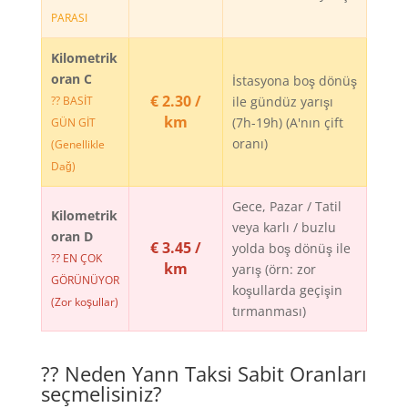
PARASI
Kilometrik
oran C
İstasyona boş dönüş
€ 2.30 /
?? BASİT
ile gündüz yarışı
km
(7h-19h) (A'nın çift
GÜN GİT
oranı)
(Genellikle
Dağ)
Gece, Pazar / Tatil
Kilometrik
veya karlı / buzlu
oran D
€ 3.45 /
yolda boş dönüş ile
?? EN ÇOK
km
yarış (örn: zor
GÖRÜNÜYOR
koşullarda geçişin
(Zor koşullar)
tırmanması)
?? Neden Yann Taksi Sabit Oranları
seçmelisiniz?