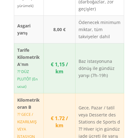
(darboğazlar, zor
yürümek)
geçişler)
Ödenecek minimum
Asgari
8,00 €
miktar, tüm
yarış
takviyeler dahil
Tarife
Kilometrik
Baz istasyonuna
€ 1,15 /
A'nın
dönüş ile gündüz
km
?? DÜZ
yarışı (7h-19h)
PLUTÔT (En
ucuz)
Kilometrik
oran B
Gece, Pazar / tatil
?? GECE /
veya Desserte des
€ 1.72 /
Stations de Sports d
KIZARILMIŞ
km
⁇ Hiver için gündüz
VEYA
iade ücreti ile yarış
İSTASYON