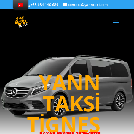
+33 634 140 689
contact@yanntaxi.com
YANN
TAKSI
TIGNES