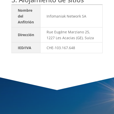
Nombre
del
Infomaniak Network SA
Anfitrión
Rue Eugène Marziano 25,
Dirección
1227 Les Acacias (GE), Suiza
IED/IVA
CHE-103.167.648