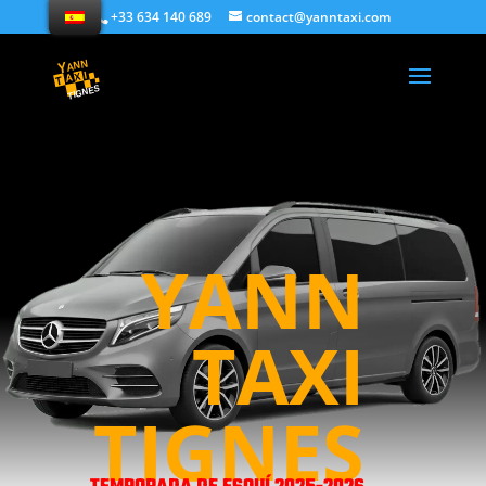
+33 634 140 689
contact@yanntaxi.com
YANN
TAXI
TIGNES