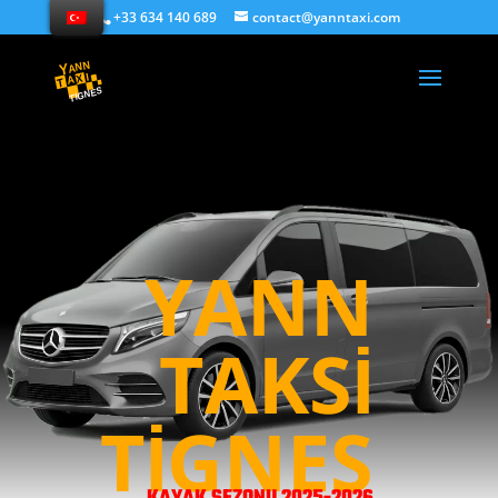
+33 634 140 689
contact@yanntaxi.com
YANN
TAKSI
TIGNES