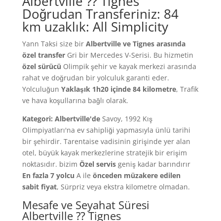
Albertville ⁇ Tignes
Doğrudan Transferiniz: 84
km uzaklık: All Simplicity
Yann Taksi size bir
Albertville ve Tignes arasında
özel transfer
Gri bir Mercedes V-Serisi. Bu hizmetin
özel sürücü
Olimpik şehir ve kayak merkezi arasında
rahat ve doğrudan bir yolculuk garanti eder.
Yolculuğun
Yaklaşık 1h20 içinde 84 kilometre
, Trafik
ve hava koşullarına bağlı olarak.
Kategori: Albertville'de
Savoy, 1992 Kış
Olimpiyatları'na ev sahipliği yapmasıyla ünlü tarihi
bir şehirdir. Tarentaise vadisinin girişinde yer alan
otel, büyük kayak merkezlerine stratejik bir erişim
noktasıdır. bizim
Özel servis
geniş kadar barındırır
En fazla 7 yolcu
A ile
önceden müzakere edilen
sabit fiyat
, Sürpriz veya ekstra kilometre olmadan.
Mesafe ve Seyahat Süresi
Albertville ⁇ Tignes