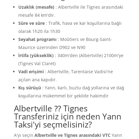
Uzaklık (mesafe)
: Albertville ile Tignes arasındaki
mesafe 84 km'dir.
Süre ve süre
: Trafik, hava ve kar koşullarına bağlı
olarak 1h20 ila 1h30
Seyahat programı
: Moûtiers ve Bourg-Saint-
Maurice üzerinden D902 ve N90
İrtifa (yükseklik)
: 340m'den (Albertville) 2100m'ye
(Tignes Val Claret)
Vadi erişimi
: Albertville, Tarentaise Vadisi'ne
açılan ana kapıdır.
Kış sürüşü
: Yann, karlı, buzlu dağ yollarına ve dağ
koşullarına mükemmel bir şekilde hakimdir
Albertville ⁇ Tignes
Transferiniz için neden Yann
Taksi'yi seçmelisiniz?
A'yı seçin
Albertville ve Tignes arasındaki VTC
Yann