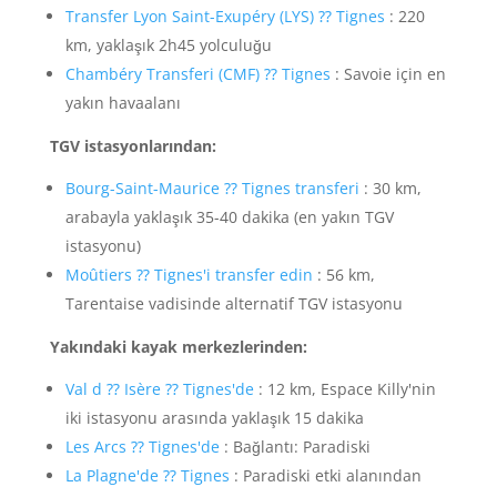
Transfer Lyon Saint-Exupéry (LYS) ⁇ Tignes
: 220
km, yaklaşık 2h45 yolculuğu
Chambéry Transferi (CMF) ⁇ Tignes
: Savoie için en
yakın havaalanı
TGV istasyonlarından:
Bourg-Saint-Maurice ⁇ Tignes transferi
: 30 km,
arabayla yaklaşık 35-40 dakika (en yakın TGV
istasyonu)
Moûtiers ⁇ Tignes'i transfer edin
: 56 km,
Tarentaise vadisinde alternatif TGV istasyonu
Yakındaki kayak merkezlerinden:
Val d ⁇ Isère ⁇ Tignes'de
: 12 km, Espace Killy'nin
iki istasyonu arasında yaklaşık 15 dakika
Les Arcs ⁇ Tignes'de
: Bağlantı: Paradiski
La Plagne'de ⁇ Tignes
: Paradiski etki alanından