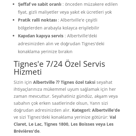
Şeffaf ve sabit oranlı
: önceden müzakere edilen
fiyat, gizli maliyetler veya yakıt ek ücretleri yok
Pratik ralli noktası
: Albertville'e çeşitli
bölgelerden arabayla kolayca erişilebilir
Kapıdan kapıya servis
: Albertville'deki
adresinizden alın ve doğrudan Tignes'deki
konaklama yerinize bırakın
Tignes'e 7/24 Özel Servis
Hizmeti
Sizin için
Albertville ⁇ Tignes özel taksi
seyahat
ihtiyaçlarınıza mükemmel uyum sağlamak için her
zaman mevcuttur. Seyahatiniz gündüz, akşam veya
sabahın çok erken saatlerinde olsun, Yann sizi
doğrudan adresinizden alır.
Kategori: Albertville'de
ve sizi Tignes'deki konaklama yerinize götürür:
Val
Claret, Le Lac, Tignes 1800, Les Boisses veya Les
Brévières'de
.