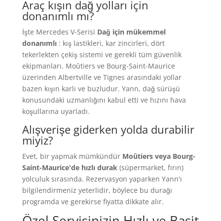
Araç kışın dağ yolları için
donanımlı mı?
İşte Mercedes V-Serisi
Dağ için mükemmel
donanımlı
: kış lastikleri, kar zincirleri, dört
tekerlekten çekiş sistemi ve gerekli tüm güvenlik
ekipmanları. Moûtiers ve Bourg-Saint-Maurice
üzerinden Albertville ve Tignes arasındaki yollar
bazen kışın karlı ve buzludur. Yann, dağ sürüşü
konusundaki uzmanlığını kabul etti ve hızını hava
koşullarına uyarladı.
Alışverişe giderken yolda durabilir
miyiz?
Evet, bir yapmak mümkündür
Moûtiers veya Bourg-
Saint-Maurice'de hızlı durak
(süpermarket, fırın)
yolculuk sırasında. Rezervasyon yaparken Yann'ı
bilgilendirmeniz yeterlidir, böylece bu durağı
programda ve gerekirse fiyatta dikkate alır.
Özel Servisinizin Hızlı ve Basit