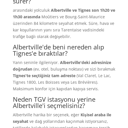
sürer?
arasındaki yolculuk
Albertville ve Tignes son 1h20 ve
1h30 arasında
Moûtiers ve Bourg-Saint-Maurice
üzerinden 84 kilometre seyahat etmek. Süre, hava ve
kar koşullarının yanı sıra Tarentaise vadisindeki
trafiğe bağlı olarak değişebilir.
Albertville'de beni nereden alıp
Tignes'e bıraktılar?
Yann seninle ilgileniyor.
Albertville'deki adresinize
doğrudan
(ev, otel, buluşma noktası) ve sizi bırakmak
Tignes'te seçtiğiniz tam adreste
(Val Claret, Le Lac,
Tignes 1800, Les Boisses veya Les Brévières).
Maksimum konfor için kapıdan kapıya servis.
Neden TGV istasyonu yerine
Albertville'i seçmelisiniz?
Albertville harika bir seçenek, eğer
Kişisel araba ile
seyahat
ve dağ yollarından kaçınmak istiyorsanız,
tatillerde kalabalık istasyonlardan kaçınmayı tercih