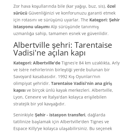
Zor hava koşullarında bile (kar yağışı, buz, sis),
özel
sürücü
Güvenliğinizi ve konforunuzu garanti etmek
için rotasını ve sürüşünü uyarlar. The
Kategori: Şehir
istasyonu ulaşımı
Alp sürüşünde tanınmış
uzmanlığa sahip, tamamen esnek ve güvenlidir.
Albertville şehri: Tarentaise
Vadisi'ne açılan kapı
Kategori: Albertville'de
Tignes'e 84 km uzaklıkta, Arly
ve Isère nehirlerinin birleştiği yerde bulunan bir
Savoyard kasabasıdır. 1992 Kış Oyunları'nın
olimpiyat şehridir.
Tarentaise Vadisi'nin ana giriş
kapısı
ve birçok ünlü kayak merkezleri. Albertville,
Lyon, Cenevre ve İtalya'dan kolayca erişilebilen
stratejik bir yol kavşağıdır.
Seninkiyle
Şehir - istasyon transferi
, dağlarda
tatilinize başlamak için Albertville'den Tignes ve
Espace Killy'ye kolayca ulaşabilirsiniz. Bu seçenek