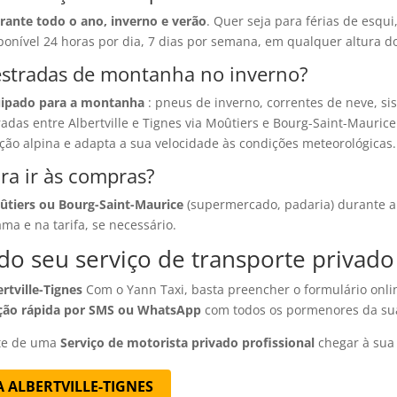
rante todo o ano, inverno e verão
. Quer seja para férias de esqu
sponível 24 horas por dia, 7 dias por semana, em qualquer altura d
 estradas de montanha no inverno?
uipado para a montanha
: pneus de inverno, correntes de neve, si
das entre Albertville e Tignes via Moûtiers e Bourg-Saint-Maurice
ão alpina e adapta a sua velocidade às condições meteorológicas.
a ir às compras?
tiers ou Bourg-Saint-Maurice
(supermercado, padaria) durante a 
ma e na tarifa, se necessário.
do seu serviço de transporte privado
rtville-Tignes
Com o Yann Taxi, basta preencher o formulário onlin
ção rápida por SMS ou WhatsApp
com todos os pormenores da sua
ute de uma
Serviço de motorista privado profissional
chegar à sua 
 ALBERTVILLE-TIGNES