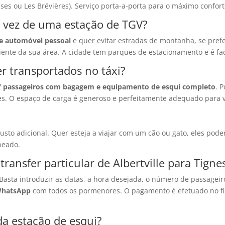
isses ou Les Brévières). Serviço porta-a-porta para o máximo confort
m vez de uma estação de TGV?
e automóvel pessoal
e quer evitar estradas de montanha, se prefer
ente da sua área. A cidade tem parques de estacionamento e é fac
r transportados no táxi?
7 passageiros com bagagem e equipamento de esqui completo
. 
ões. O espaço de carga é generoso e perfeitamente adequado para
usto adicional. Quer esteja a viajar com um cão ou gato, eles po
neado.
ransfer particular de Albertville para Tigne
. Basta introduzir as datas, a hora desejada, o número de passagei
WhatsApp
com todos os pormenores. O pagamento é efetuado no fin
 da estação de esqui?