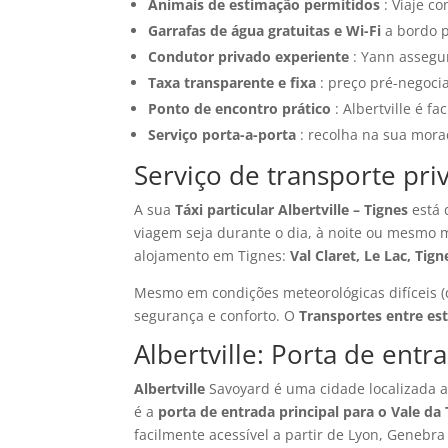
Animais de estimação permitidos
: Viaje c
Garrafas de água gratuitas e Wi-Fi
a bordo p
Condutor privado experiente
: Yann assegur
Taxa transparente e fixa
: preço pré-negoci
Ponto de encontro prático
: Albertville é fa
Serviço porta-a-porta
: recolha na sua mora
Serviço de transporte pri
A sua
Táxi particular Albertville – Tignes
está 
viagem seja durante o dia, à noite ou mesmo
alojamento em Tignes:
Val Claret, Le Lac, Tig
Mesmo em condições meteorológicas difíceis (
segurança e conforto. O
Transportes entre es
Albertville: Porta de entr
Albertville
Savoyard é uma cidade localizada a 
é a
porta de entrada principal para o Vale da
facilmente acessível a partir de Lyon, Genebra e