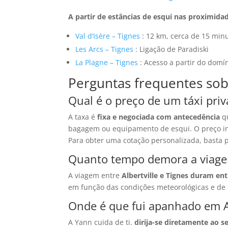
A partir de estâncias de esqui nas proximida
Val d’Isère – Tignes
: 12 km, cerca de 15 minu
Les Arcs – Tignes
: Ligação de Paradiski
La Plagne – Tignes
: Acesso a partir do domín
Perguntas frequentes sobr
Qual é o preço de um táxi priv
A taxa é
fixa e negociada com antecedência
qu
bagagem ou equipamento de esqui. O preço incl
Para obter uma cotação personalizada, basta p
Quanto tempo demora a viagem 
A viagem entre
Albertville e Tignes duram en
em função das condições meteorológicas e de 
Onde é que fui apanhado em Al
A Yann cuida de ti.
dirija-se diretamente ao s