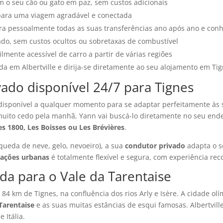
om o seu cão ou gato em paz, sem custos adicionais
ara uma viagem agradável e conectada
a pessoalmente todas as suas transferências ano após ano e conh
ado, sem custos ocultos ou sobretaxas de combustível
cilmente acessível de carro a partir de várias regiões
da em Albertville e dirija-se diretamente ao seu alojamento em Ti
vado disponível 24/7 para Tignes
disponível a qualquer momento para se adaptar perfeitamente às 
 muito cedo pela manhã, Yann vai buscá-lo diretamente no seu en
nes 1800, Les Boisses ou Les Brévières
.
queda de neve, gelo, nevoeiro), a sua
condutor privado
adapta o s
tações urbanas
é totalmente flexível e segura, com experiência re
ada para o Vale da Tarentaise
84 km de Tignes, na confluência dos rios Arly e Isère. A cidade ol
 Tarentaise
e as suas muitas estâncias de esqui famosas. Albertvill
 Itália.