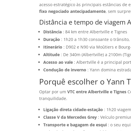
acesso estratégico às principais estâncias de 
fixo negociado antecipadamente
, sem surpre
Distância e tempo de viagem Al
Distância
: 84 km entre Albertville e Tignes
Duração
: 1h20 a 1h30 consoante o trânsito,
Itinerário
: D902 e N90 via Moûtiers e Bourg
Altitude
: De 340m (Albertville) a 2100m (Tig
Acesso ao vale
: Albertville é a principal po
Condução de inverno
: Yann domina estrada
Porquê escolher o Yann Ta
Optar por um
VTC entre Albertville e Tignes
Co
tranquilidade.
Ligação direta cidade-estação
: 1h20 viagem 
Classe V da Mercedes Grey
: Veículo premiu
Transporte e bagagem de esqui
: o seu equ