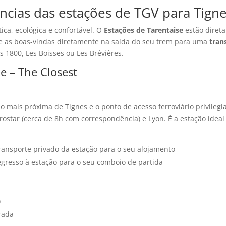
ncias das estações de TGV para Tign
ica, ecológica e confortável. O
Estações de Tarentaise
estão direta
he as boas-vindas diretamente na saída do seu trem para uma
tran
s 1800, Les Boisses ou Les Brévières.
e – The Closest
o mais próxima de Tignes e o ponto de acesso ferroviário privileg
urostar (cerca de 8h com correspondência) e Lyon. É a estação idea
ransporte privado da estação para o seu alojamento
egresso à estação para o seu comboio de partida
)
rada