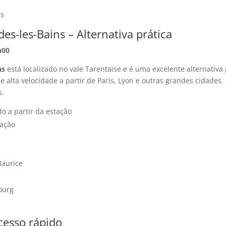
es
es-les-Bains – Alternativa prática
h00
ns
está localizado no vale Tarentaise e é uma excelente alternativa
e alta velocidade a partir de Paris, Lyon e outras grandes cidades
s.
do a partir da estação
tação
Maurice
ourg
cesso rápido