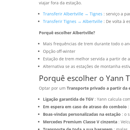
viajar fora da estação.
Transferir Albertville → Tignes
: serviço a pa
Transferir Tignes → Albertville
: De volta à e
Porquê escolher Albertville?
Mais frequências de trem durante todo o an
Opção off-winter
Estação de trem melhor servida a partir de
Alternativa se as estações de montanha est
Porquê escolher o Yann Ta
Optar por um
Transporte privado a partir da 
Ligação garantida de TGV
: Yann calcula co
Em espera em caso de atraso do comboio
:
Boas-vindas personalizadas na estação
: o 
Mercedes Premium Classe V cinzenta
: Veíc
Transporte de toda a sua bagagem
: malas,