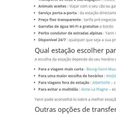
Animais aceites
: Viajar com o seu cão ou g
Serviço porta-a-porta
: da estação directam
Preço fixo transparente
: tarifa pré-negoci
Garrafas de água Wi-Fi e gratuitas
a bordo
Perito condutor de estradas alpinas
: Yann 
Disponível 24/7
: qualquer que seja a sua 
Qual estação escolher par
A escolha da estação depende do seu horário 
Para a viagem mais curta
:
Bourg-Saint-Mau
Para uma maior escolha de horários
:
Moûti
Para viagens fora de estação
:
Albertville
– c
Para evitar a multidão
:
Aime-La Plagne
– es
Yann pode aconselhá-lo sobre a melhor estaçã
Outras opções de transfer