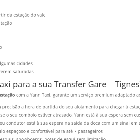
rtir da estação do vale
stação
o
 algumas cidades
iverem saturadas
xi para a sua Transfer Gare – Tignes
estação
com a Yann Taxi, garante um serviço premium adaptado ao
m precisão a hora de partida do seu alojamento para chegar à est
 se o seu comboio estiver atrasado, Yann está à sua espera sem cus
seu condutor está à sua espera na saída da doca com um sinal em
ulo espaçoso e confortável para até 7 passageiros
 esquis, snowboards, botas de esqui sem limitação