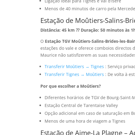
Ligação ideal para Tignes e Val d’Isère
Menos de 40 minutos de carro pela Merced
Estação de Moûtiers-Salins-Brid
Distância: 45 km ⁇ Duração: 50 minutos às 1
O
Estação TGV Moûtiers-Salins-Brides-les-Bai
estações do vale e oferece comboios directos d
Maurice não satisfizerem as suas necessidade
Transferir Moûtiers → Tignes
: Serviço priva
Transferir Tignes → Moûtiers
: De volta à es
Por que escolher a Moûtiers?
Diferentes horários de TGV de Bourg-Saint-
Estação Central de Tarentaise Valley
Opção adicional em caso de saturação em B
Menos de uma hora de viagem a Tignes
Estação de Aime-La Plagne – A