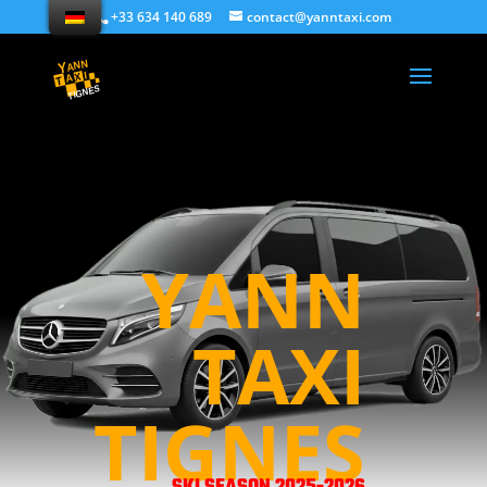
+33 634 140 689
contact@yanntaxi.com
YANN
TAXI
TIGNES