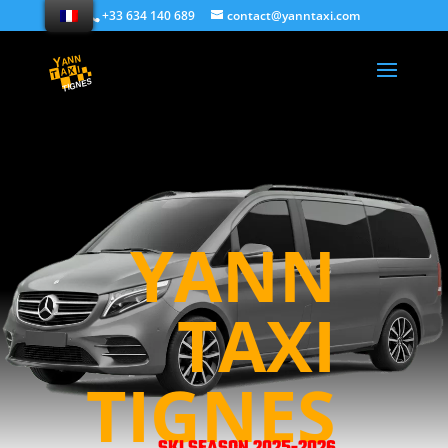
+33 634 140 689
contact@yanntaxi.com
YANN
TAXI
TIGNES