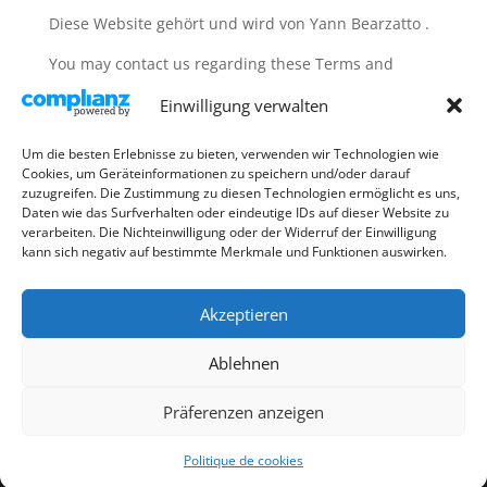
Diese Website gehört und wird von Yann Bearzatto .
You may contact us regarding these Terms and
Conditions through our
Kontakt
Seite
Einwilligung verwalten
23. Herunterladen
Um die besten Erlebnisse zu bieten, verwenden wir Technologien wie
You can also
Download
our Terms and Conditions as
Cookies, um Geräteinformationen zu speichern und/oder darauf
a PDF.
zuzugreifen. Die Zustimmung zu diesen Technologien ermöglicht es uns,
Daten wie das Surfverhalten oder eindeutige IDs auf dieser Website zu
verarbeiten. Die Nichteinwilligung oder der Widerruf der Einwilligung
kann sich negativ auf bestimmte Merkmale und Funktionen auswirken.
Akzeptieren
Cookie-Richtlinie (EU)
Impressum
Ablehnen
Allgemeine Geschäftsbedingungen
Präferenzen anzeigen
©YANNTAXI.COM 2025-2026
Politique de cookies