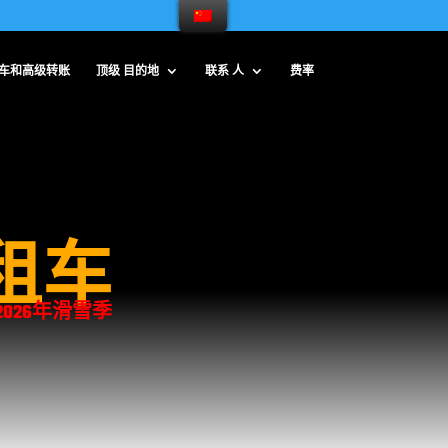
车和高级转账
顶级 目的地
联系 人
费率
出租车
-2026年滑雪季