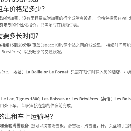
私人出租车价格是多少？
的附加费，没有里程费或附加费的行李或滑雪设备。 价格包括您在Val d'I
求量身定制的个性化报价，只需填写在线预订表。
nes需要多长时间？
gnes持续15到20分钟
覆盖Espace Killy两个站之间的12公里。 持续时间
s或Les Brévières）以及旺季的交通状况。
？
sère：
地址：La Daille or Le Fornet
. 只需在预订时输入您的酒店，小
t, Le Lac, Tignes 1800, Les Boisses or Les Brévières（英语：Les Boi
入口处下车。 卸货直接在您的住宿前完成。
的出租车上运输吗？
李和全套滑雪设备
. 您可以携带滑雪板，滑雪板，滑雪靴，杆，头盔和手提