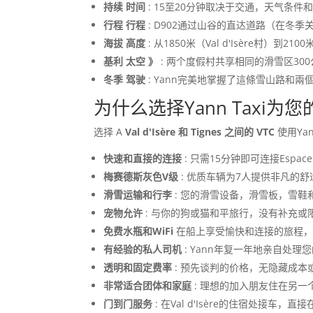
持续 时间
: 15至20分钟取决于交通，天气条件和
行程 行程
: D902通过山谷的直达道路（在冬季
海拔 高度
: 从1850米（Val d'Isère村）到2100米(Ti
基利 太空 》
: 两个度假村共享相同的滑雪区30
冬季 驾驶
: Yann完美地掌握了這條雪山路和
为什么选择Yann Taxi为您的Va
选择 A
Val d'Isère 和 Tignes 之间的 VTC
使用Yan
快速和直接的连接
: 只需15分钟即可连接Espa
梅赛德斯灰色V级
: 优质车辆为7人提供非凡的
滑雪运输和行李
: 您的滑雪设备，滑雪板，雪
宠物允许
: 与你的狗或猫和平旅行，没有补充或
免费水瓶和WiFi
在船上享受愉快和连接的旅程，
有经验的私人司机
: Yann年复一年地亲自处理您
透明和固定费率
: 预先谈判的价格，无隐藏成本
非常适合团体和家庭
: 理想的加入朋友住在另
门到门服务
: 在Val d'Isère的住宿处接车，直