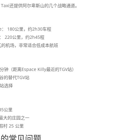
nn Taxi还提供阿尔卑斯山的几个战略通道。
re： 180公里，约2h30车程
ère： 220公里，约2h45程
萨瓦的机场，非常适合低成本航班
0分钟（距离Espace Killy最近的TGV站）
e山谷的替代TGV站
车站选择
约35公里
界上最大的庄园之一
村 25 公里
es转移的常见问题