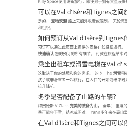
Killy Space使用设备旅行，即使对于拥有大量
可以在Val d'Isère和Tignes
是的，
宠物欢迎
船上无额外收费或限制。 无论您
和组织。
如何预订从Val d'Isère到Tig
预订可以通过此页面上提供的表格在线轻松进行。
快速确认
您的预订的所有细节。 付款在旅程结束
乘坐出租车或滑雪电梯在Val d'Is
这取决于你的处境和你的需求。 的 》 The
滑雪电
孩子或非滑雪者一起旅行，在入住的开始或结束时
拉升降机。
冬季是否配备了山路的车辆？
梅赛德斯 V-Class
完美的装备为山。
全年： 批准的
季可能会下雪，结冰或困难。 Yann多年来在高
在Val d'Isère和Tignes之间