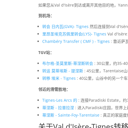
如果您从Val d'Isère到达或离开其他目的地，Ya
到机场：
转会 日内瓦(GVA)- Tignes
然后连接到Val d'Isè
里昂圣埃克苏佩里转会(LYS)- Tignes
Val d'Is
Chambéry Transfer ( CMF ) - Tignes
: 靠近
TGV站：
布尔格-圣莫里斯-蒂涅斯转会
: 30公里，约35-4
转运 莫蒂埃斯 - 提涅斯
: 45公里，Tarentais
转移 埃米 - Tignes
: 40公里，山谷中的另一个
邻近的滑雪胜地：
Tignes-Les Arcs 的
: 连接Paradiski Estate，
蒂涅斯 - 拉普拉涅
: 进入Paradiski庄园，世
蒂涅斯 - Sainte-Foy-Tarentaise
: 真正的家庭度假
关于Val d'Isère-Tign