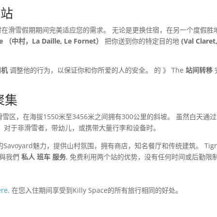
车站
在滑雪假期期间完美适应您的需求。 无论是更换住宿，在另一个度假胜
ère （中村，La Daille, Le Fornet）
把你送到你的特定目的地
(Val Claret
司机
调整他的行为，以保证你和你所爱的人的安全。 的 》 The
站间转移
站聚集
独特的滑雪区，在海拔1550米至3456米之间拥有300公里的斜坡。 虽然白天
，对于非滑雪者，带幼儿，或携带大量行李和设备时。
正宗的Savoyard魅力，提供山村氛围，拥有商店，知名餐厅和传统建筑。 
 與我們
私人 班车 服务
, 免费利用两个站的优势，没有任何时间或后勤限
ère
. 在您入住期间享受到Killy Space的所有旅行相同的好处。