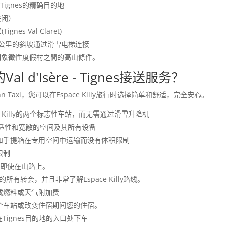
Tignes的精确目的地
关闭）
gnes Val Claret)
0公里的斜坡通过滑雪电梯连接
兩個象徵性度假村之間的高山條件。
l d'Isère - Tignes接送服务？
n Taxi，您可以在Espace Killy旅行时选择简单和舒适，完全安心。
ce Killy的两个标志性车站，而无需通过滑雪升降机
舒适性和宽敞的空间及其所有设备
鞋和手提箱在专用空间中运输而没有体积限制
限制
即使在山路上。
的所有转会，并且非常了解Espace Killy路线。
或燃料或天气附加费
一个车站或改变住宿期间您的住宿。
接在Tignes目的地的入口处下车