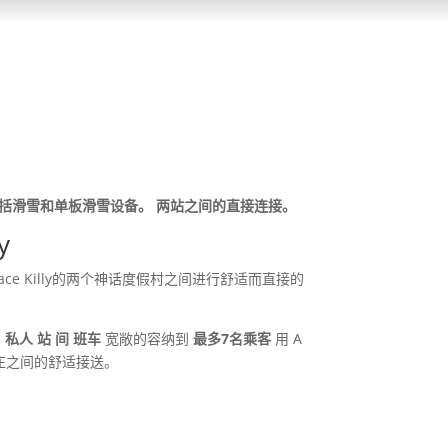
物友好，包括滑雪和单板滑雪设备。 两站之间的直接连接。
y
ace Killy的两个神话度假村之间进行舒适而直接的
的
私人 站 间 班车
宽敞的容纳到
最多7名乘客
用 A
庄之间的舒适接送。