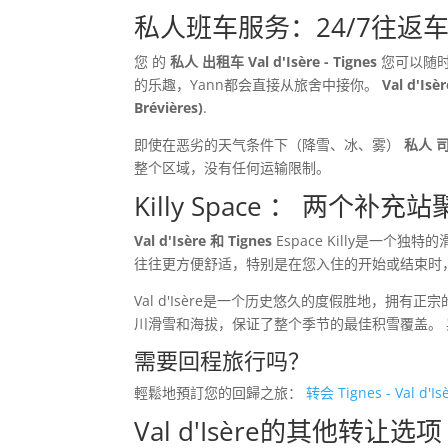
私人班车服务：24/7往返
您 的
私人 出租车 Val d'Isère - Tignes
您可以随时
的乐趣，Yann都会直接从旅舍中接你。
Val d'Is
Brévières)
.
即使在恶劣的天气条件下（降雪、冰、雾）
私人 
整个区域，没有任何运输限制。
Killy Space ： 两个补充
Val d'Isère 和 Tignes
Espace Killy是一个
往往更方便舒适，特别是在您入住的开始或结束时
Val d'Isère是一个历史悠久的度假胜地，拥有
川滑雪和海拔，保证了整个季节的最佳积雪覆盖。
需要回程旅行吗？
輕鬆地預訂您的回歸之旅：
转会 Tignes - Val d'Is
Val d'Isère的其他转让选项