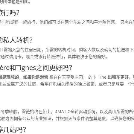
设备的团体也是如此。
之间旅行吗？
是与狗或猫一起旅行，他们都可以在两个车站之间和平地陪伴您。 只需
nes的私人转机？
 只需输入您的住宿日期，所需的转机时间，乘客人数以及确切的接送和下
时通过信用卡，现金或银行转账进行，具体取决于您的偏好。
ère和Tignes之间更好吗？
梯是理想的，如果你是滑雪
想在白天享受庄园。 的 》 The
出租车更好，
到达或离开您的住宿，希望在电梯关闭后的晚上搬家，或者只是想要一个
冬季轮胎，雪链始终在船上，4MATIC全轮驱动系统，以及高山所需的所有安全设备
山驾驶方面拥有公认的专业知识，并根据天气条件调整其速度，以确保您的
可以停几站吗？