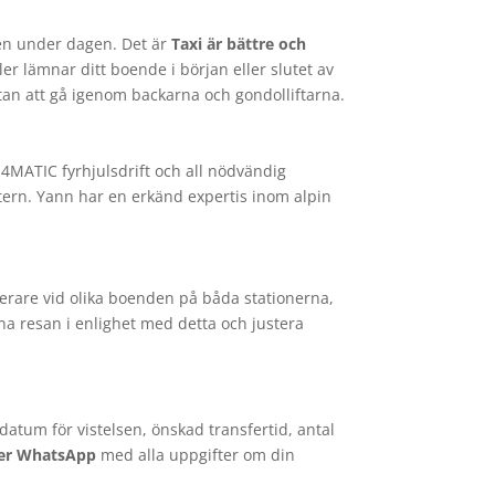
den under dagen. Det är
Taxi är bättre och
r lämnar ditt boende i början eller slutet av
a utan att gå igenom backarna och gondolliftarna.
4MATIC fyrhjulsdrift och all nödvändig
ntern. Yann har en erkänd expertis inom alpin
gerare vid olika boenden på båda stationerna,
na resan i enlighet med detta och justera
atum för vistelsen, önskad transfertid, antal
ler WhatsApp
med alla uppgifter om din