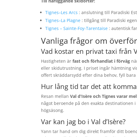
Till närliggande skidorter:
Tignes–Les Arcs
: anslutning till Paradiski Es
Tignes–La Plagne
: tillgång till Paradiski eg
Tignes – Sainte-Foy-Tarentaise
: autentisk f
Vanliga frågor om överför
Vad kostar en privat taxi från Va
Hastigheten är
fast och förhandlat i förväg
när
eller skidutrustning. I priset ingår hämtning vid
offert skräddarsydd efter dina behov, fyll bara
Hur lång tid tar det att komma 
Resan mellan
Val d’Isère och Tignes varar me
något beroende på den exakta destinationen i Ti
högsäsong.
Var kan jag bo i Val d’Isère?
Yann tar hand om dig direkt framför ditt boende