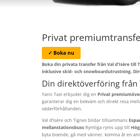
Privat premiumtransfer
✓ Boka nu
Boka din privata transfer från Val d’Isère till
inklusive skid- och snowboardutrustning. Dir
Din direktöverföring från V
Yann Taxi erbjuder dig en
Privat premiumöverf
garanterar dig en bekväm och direkt resa mel
väderförhållanden.
Val d’Isère och Tignes bildar tillsammans
Espa
mellanstationsbuss
Rymliga ryms upp till
Hög
byta boende, gå med vänner, komma åt en anna