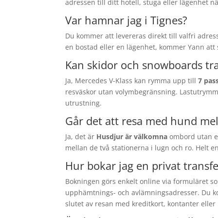
adressen till ditt hotell, stuga eller lägenhet 
Var hamnar jag i Tignes?
Du kommer att levereras direkt till valfri adres
en bostad eller en lägenhet, kommer Yann att s
Kan skidor och snowboards tra
Ja, Mercedes V-Klass kan rymma upp till
7 pas
resväskor utan volymbegränsning. Lastutrymmet
utrustning.
Går det att resa med hund mell
Ja, det är
Husdjur är välkomna
ombord utan ex
mellan de två stationerna i lugn och ro. Helt e
Hur bokar jag en privat transfer
Bokningen görs enkelt online via formuläret so
upphämtnings- och avlämningsadresser. Du k
slutet av resan med kreditkort, kontanter elle