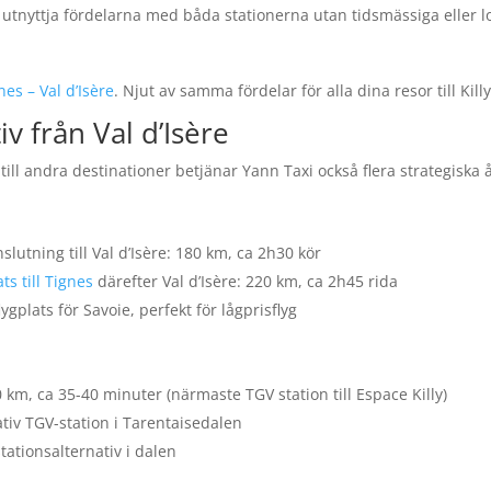
tt utnyttja fördelarna med båda stationerna utan tidsmässiga eller 
es – Val d’Isère
. Njut av samma fördelar för alla dina resor till Kil
v från Val d’Isère
e till andra destinationer betjänar Yann Taxi också flera strategiska
slutning till Val d’Isère: 180 km, ca 2h30 kör
ts till Tignes
därefter Val d’Isère: 220 km, ca 2h45 rida
ygplats för Savoie, perfekt för lågprisflyg
0 km, ca 35-40 minuter (närmaste TGV station till Espace Killy)
ativ TGV-station i Tarentaisedalen
tationsalternativ i dalen