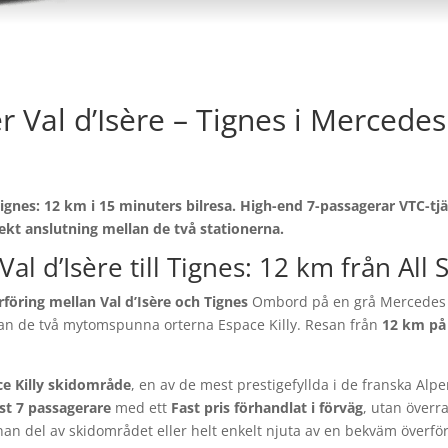
 Val d’Isère – Tignes i Mercedes
 Tignes: 12 km i 15 minuters bilresa. High-end 7-passagerar VTC-tjä
ekt anslutning mellan de två stationerna.
al d’Isère till Tignes: 12 km från All 
öring mellan Val d’Isère och Tignes
Ombord på en grå Mercedes V
lan de två mytomspunna orterna Espace Killy. Resan från
12 km på 
ce Killy skidområde
, en av de mest prestigefyllda i de franska Alp
st 7 passagerare
med ett
Fast pris förhandlat i förväg
, utan överra
n del av skidområdet eller helt enkelt njuta av en bekväm överför