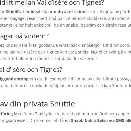
kidlift mellan Val d’Isère och Tignes?
 är
Skidliftar är idealiska om du åker skidor
och vill njuta av går
er bagage, reser med små barn eller icke-skidåkare, anländer elle
rna stängs, eller helt enkelt vill ha en snabb, bekväm och direkt res
vägar på vintern?
get
Under hela året: godkända vinterdäck, snökedjor alltid ombord, 
mellan Val d’Isère och Tignes kan vara snöig, isig eller svår på vi
 väderförhållanden för att säkerställa din säkerhet.
al d’Isère och Tignes?
liggande stopp
om du till exempel vill lämna av eller hämta passa
a dina behov och önskade hållplatser när du bokar så kan Yann ord
v din privata Shuttle
rföring
Med Yann Taxi fyller du bara i onlineformuläret som anger d
ningsadresser. Du kommer att få en
Snabb bekräftelse via SMS el