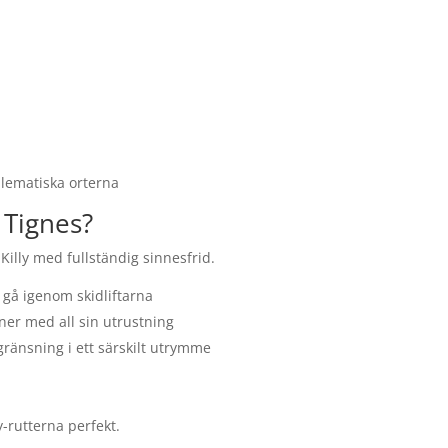
lematiska orterna
 Tignes?
illy med fullständig sinnesfrid.
t gå igenom skidliftarna
er med all sin utrustning
ränsning i ett särskilt utrymme
y-rutterna perfekt.