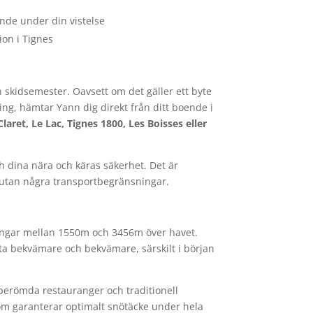
nde under din vistelse
ion i Tignes
in skidsemester. Oavsett om det gäller ett byte
ing, hämtar Yann dig direkt från ditt boende i
Claret, Le Lac, Tignes 1800, Les Boisses eller
h dina nära och käras säkerhet. Det är
lly utan några transportbegränsningar.
ningar mellan 1550m och 3456m över havet.
ta bekvämare och bekvämare, särskilt i början
 berömda restauranger och traditionell
som garanterar optimalt snötäcke under hela