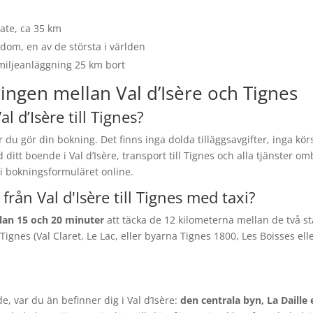
tate, ca 35 km
endom, en av de största i världen
amiljeanläggning 25 km bort
ingen mellan Val d’Isère och Tignes
l d’Isère till Tignes?
 du gör din bokning. Det finns inga dolda tilläggsavgifter, inga körs
 ditt boende i Val d’Isère, transport till Tignes och alla tjänster om
 i bokningsformuläret online.
från Val d'Isère till Tignes med taxi?
llan 15 och 20 minuter
att täcka de 12 kilometerna mellan de två st
gnes (Val Claret, Le Lac, eller byarna Tignes 1800, Les Boisses ell
, var du än befinner dig i Val d’Isère:
den centrala byn, La Daille 