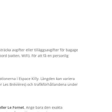
träcka avgifter eller tilläggsavgifter för bagage
bord (vatten, WiFi). För att få en personlig
ationerna i Espace Killy. Längden kan variera
er Les Brévières) och trafikförhållandena under
eller Le Fornet
. Ange bara den exakta