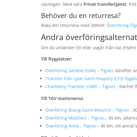
säsongen. Med våra
Privat transfertjänst
, fri
Behöver du en returresa?
Boka din returresa med lätthet:
Överföring Tign
Andra överföringsalternati
Om du anländer till eller avgår från Val d’Isèr
Till flygplatser:
Överföring Genève (GVA) – Tignes
därefter an
Transfer från Lyon Saint-Exupéry (LYS) flygpla
Chambéry Transfer (CMF) – Tignes
: Närhet fl
Till TGV-stationerna:
Överföring Bourg-Saint-Maurice – Tignes
: 3
Överföring Moûtiers – Tignes
: 45 km, altern
Överföring Aime – Tignes
: 40 km, ett annat s