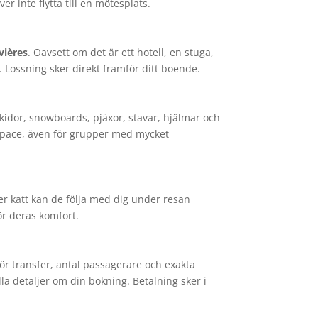
er inte flytta till en mötesplats.
évières
. Oavsett om det är ett hotell, en stuga,
 Lossning sker direkt framför ditt boende.
kidor, snowboards, pjäxor, stavar, hjälmar och
 Space, även för grupper med mycket
r katt kan de följa med dig under resan
ör deras komfort.
ör transfer, antal passagerare och exakta
a detaljer om din bokning. Betalning sker i