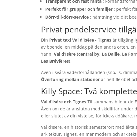
Transparent och fast ränta
: Förhandsförhand
Perfekt för grupper och familjer
: perfekt f
Dörr-till-dörr-service
: hämtning vid ditt boen
Privat pendelservice tillg
Din
Privat taxi Val d’Isère - Tignes
är tillgängl
av boende, en middag på den andra orten, en kv
Yann.
Val d’Isère (central by, La Daille, Le For
Les Brévières)
.
Även i svåra väderförhållanden (snö, is, dimma
Överföring mellan stationer
är helt flexibel o
Killy Space: Två komplett
Val d’Isère och Tignes
Tillsammans bildar de E
Även om de är anslutna med skidliftar under 
eller slutet av din vistelse, för icke-skidåkar
Val d’Isère, en historisk semesterort med äkt
arkitektur. Tignes, en mer modern och arkitek