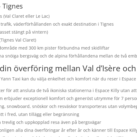
– Tignes
 (Val Claret eller Le Lac)
 trafik, väderförhållanden och exakt destination i Tignes
asset stängt på vintern)
(Tignes Val Claret)
idområde med 300 km pister förbundna med skidliftar
na snöiga bergsväg och de alpina förhållandena mellan de två emb
 din överföring mellan Val d’Isère och
ann Taxi kan du välja enkelhet och komfort när du reser i Espace K
r för att ansluta de två ikoniska stationerna i Espace Killy utan at
 erbjuder exceptionell komfort och generöst utrymme för 7 person
ing, snowboard, snöskor och resväskor transporteras utan volymbeg
t i fred, utan tillägg eller begränsning
 trevlig och uppkopplad resa även på bergsvägar
ligen alla dina överföringar år efter år och känner till Espace Kill