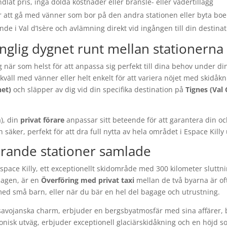
lat pris, inga dolda kostnader eller bränsle- eller vädertillägg
ör att gå med vänner som bor på den andra stationen eller byta boe
de i Val d’Isère och avlämning direkt vid ingången till din destinat
änglig dygnet runt mellan stationerna
ig när som helst för att anpassa sig perfekt till dina behov under d
äll med vänner eller helt enkelt för att variera nöjet med skidåkn
net)
och släpper av dig vid din specifika destination på
Tignes (Val 
), din
privat förare
anpassar sitt beteende för att garantera din oc
ch säker, perfekt för att dra full nytta av hela området i Espace Ki
erande stationer samlade
space Killy, ett exceptionellt skidområde med 300 kilometer slutt
dagen, är en
Överföring med privat taxi
mellan de två byarna är of
e, med små barn, eller när du bär en hel del bagage och utrustning.
a savojanska charm, erbjuder en bergsbyatmosfär med sina affärer,
tonisk utväg, erbjuder exceptionell glaciärskidåkning och en höjd 