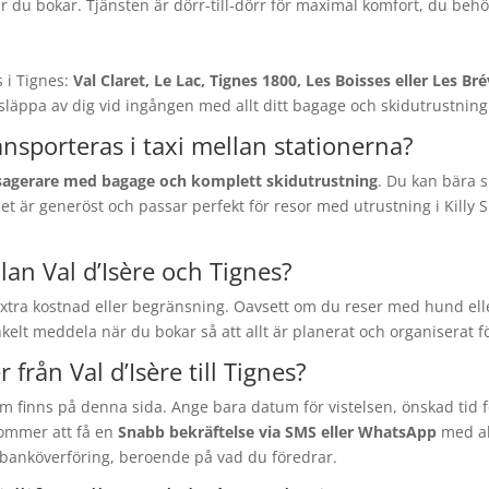
när du bokar. Tjänsten är dörr-till-dörr för maximal komfort, du behöv
s i Tignes:
Val Claret, Le Lac, Tignes 1800, Les Boisses eller Les Br
läppa av dig vid ingången med allt ditt bagage och skidutrustning.
nsporteras i taxi mellan stationerna?
sagerare med bagage och komplett skidutrustning
. Du kan bära s
 är generöst och passar perfekt för resor med utrustning i Killy
an Val d’Isère och Tignes?
tra kostnad eller begränsning. Oavsett om du reser med hund elle
nkelt meddela när du bokar så att allt är planerat och organiserat f
 från Val d’Isère till Tignes?
m finns på denna sida. Ange bara datum för vistelsen, önskad tid f
ommer att få en
Snabb bekräftelse via SMS eller WhatsApp
med all
r banköverföring, beroende på vad du föredrar.