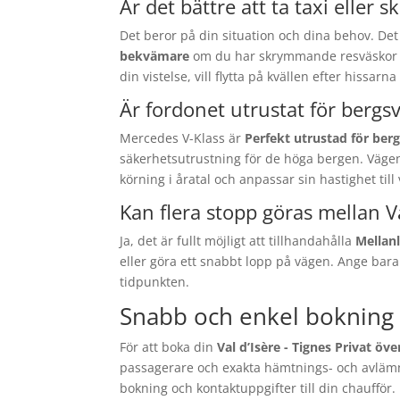
Är det bättre att ta taxi eller s
Det beror på din situation och dina behov. Det
bekvämare
om du har skrymmande resväskor ell
din vistelse, vill flytta på kvällen efter hissa
Är fordonet utrustat för bergs
Mercedes V-Klass är
Perfekt utrustad för ber
säkerhetsutrustning för de höga bergen. Vägen 
körning i åratal och anpassar sin hastighet till
Kan flera stopp göras mellan V
Ja, det är fullt möjligt att tillhandahålla
Mellan
eller göra ett snabbt lopp på vägen. Ange bar
tidpunkten.
Snabb och enkel bokning a
För att boka din
Val d’Isère - Tignes Privat öve
passagerare och exakta hämtnings- och avläm
bokning och kontaktuppgifter till din chaufför.