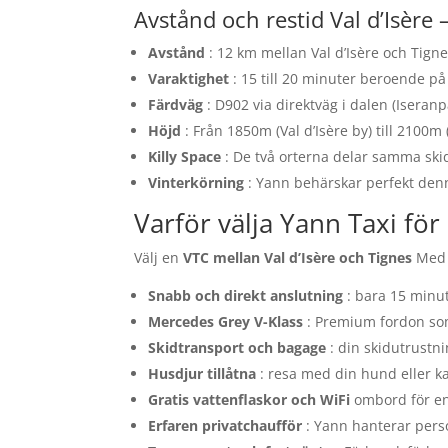
Avstånd och restid Val d’Isère 
Avstånd
: 12 km mellan Val d’Isère och Tignes
Varaktighet
: 15 till 20 minuter beroende på
Färdväg
: D902 via direktväg i dalen (Iseranp
Höjd
: Från 1850m (Val d’Isère by) till 2100m 
Killy Space
: De två orterna delar samma sk
Vinterkörning
: Yann behärskar perfekt den
Varför välja Yann Taxi för
Välj en
VTC mellan Val d’Isère och Tignes
Med Y
Snabb och direkt anslutning
: bara 15 minute
Mercedes Grey V-Klass
: Premium fordon som
Skidtransport och bagage
: din skidutrustn
Husdjur tillåtna
: resa med din hund eller kat
Gratis vattenflaskor och WiFi
ombord för en
Erfaren privatchaufför
: Yann hanterar person