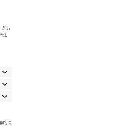
，即表
但请注
tatistiques
arketing
览器的设