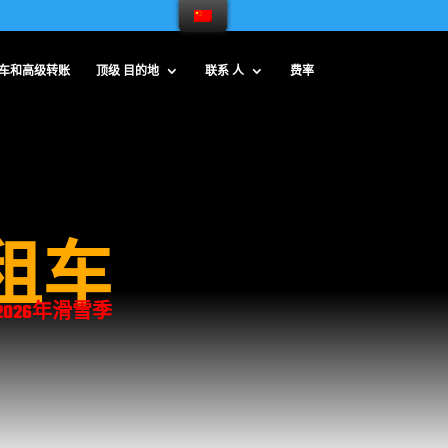
车和高级转账
顶级 目的地
联系 人
费率
出租车
-2026年滑雪季