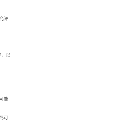
您允许
户，以
容可能
据尽可