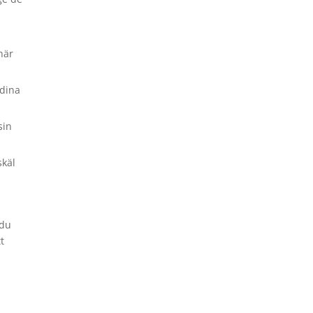
 när
 dina
sin
skäl
 du
t