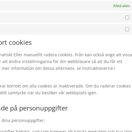
Alltid aktiv
S
M
ort cookies
tiskt Eller manuelllt radera cookies. Från kan också ange att viss
är att ändra inställningarna för din webbläsare så att du får ett
 mer information om dessa alternativ, se instruktionerna i
ar korrekt om alla cookies är inaktiverade. Om du raderar cookies 
ditt samtycke när du besöker vår webbplats igen.
nde på personuppgifter
å dina personuppgifter:
nuppgifter behövs, vad som kommer att hända med dem och hur län