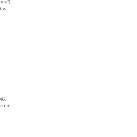
inna”)
mtas
ägg
ia din