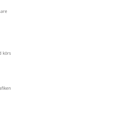
sare
d körs
afiken