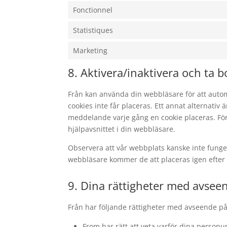
Fonctionnel
Statistiques
Marketing
8. Aktivera/inaktivera och ta b
Från kan använda din webbläsare för att automa
cookies inte får placeras. Ett annat alternativ 
meddelande varje gång en cookie placeras. För
hjälpavsnittet i din webbläsare.
Observera att vår webbplats kanske inte funger
webbläsare kommer de att placeras igen efter 
9. Dina rättigheter med avsee
Från har följande rättigheter med avseende p
From har rätt att veta varför dina perso