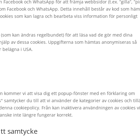
n Facebook och WhatsApp för att främja webbsidor (t.ex. ”gilla”, ”p
, såsom Facebook och WhatsApp. Detta innehåll består av kod som hä
okies som kan lagra och bearbeta viss information för personligt
rk (som kan ändras regelbundet) för att läsa vad de gör med dina
hjälp av dessa cookies. Uppgifterna som hämtas anonymiseras så
 belägna i USA.
n kommer vi att visa dig ett popup-fönster med en förklaring om
" samtycker du till att vi använder de kategorier av cookies och till
denna cookiepolicy. Från kan inaktivera användningen av cookies v
nske inte längre fungerar korrekt.
itt samtycke