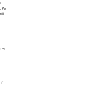
ir
. På
ill
r vi
a
 för