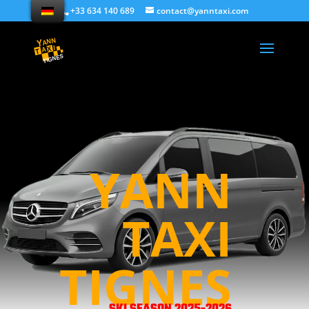
+33 634 140 689
contact@yanntaxi.com
YANN
TAXI
TIGNES